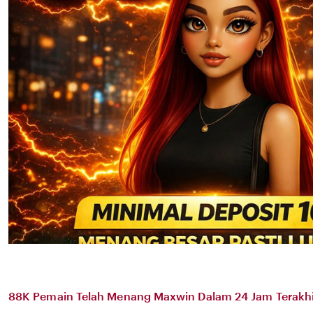
88K Pemain Telah Menang Maxwin Dalam 24 Jam Terakhi