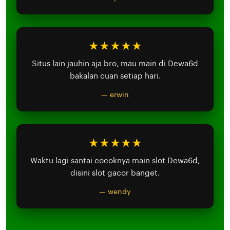
★★★★★
Situs lain jauhin aja bro, mau main di Dewa6d
bakalan cuan setiap hari.
— erwin
★★★★★
Waktu lagi santai cocoknya main slot Dewa6d,
disini slot gacor banget.
— wendy